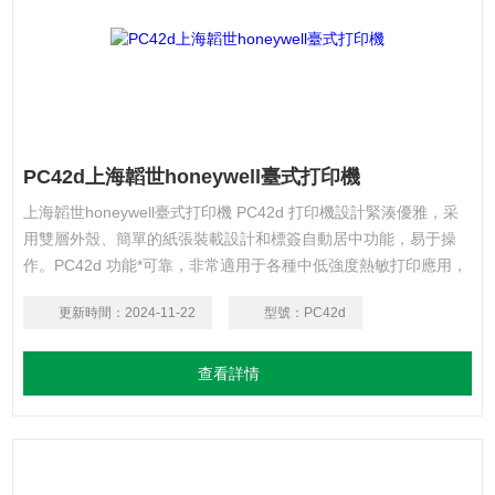
PC42d上海韜世honeywell臺式打印機
上海韜世honeywell臺式打印機 PC42d 打印機設計緊湊優雅，采
用雙層外殼、簡單的紙張裝載設計和標簽自動居中功能，易于操
作。PC42d 功能*可靠，非常適用于各種中低強度熱敏打印應用，
如電子面單和物流運單、醫院實驗室標簽和腕帶、零售價格標簽和
更新時間：
2024-11-22
型號：
PC42d
收據、登機牌等。
查看詳情