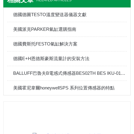
RELATED ARTICLES
德國德圖TESTO溫度變送器儀器文獻
美國派克PARKER氣缸選購指南
德國費斯托FESTO氣缸解決方案
德國E+H恩德斯豪斯流量計的安裝方法
BALLUFF巴魯夫B電感式傳感器BES02TH BES IKU-015-23-G-S4的簡介
美國霍尼韋爾honeywellSPS 系列位置傳感器的特點