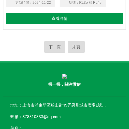
更新時間：
2024-11-22
型號：
RL3e 和 RL4e
我們提供兩年保修服務。
查看詳情
下一頁
末頁
掃一掃，關注微信
地址：上海市浦東新區船山街49弄禹州城市廣場1號樓906
郵箱：378810833@qq.com
傳真：