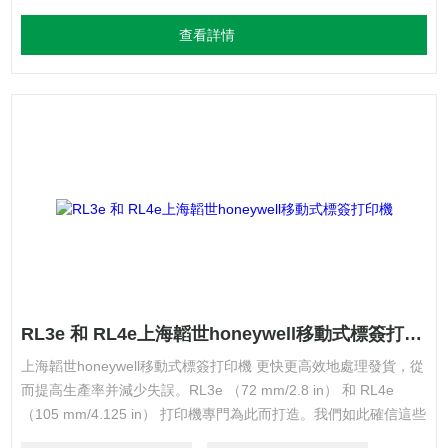
查看詳情
RL3e 和 RL4e上海韜世honeywell移動式標簽打印機
上海韜世honeywell移動式標簽打印機 更快更高效地處理發貨，從
而提高生產率并減少失誤。RL3e （72 mm/2.8 in） 和 RL4e
（105 mm/4.125 in） 打印機專門為此而打造。我們如此確信這些
打印機能夠跟上配送中心、倉庫和供應鏈/物流環境的繁忙節奏，