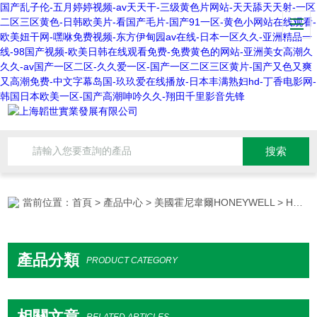
国产乱子伦-五月婷婷视频-av天天干-三级黄色片网站-天天舔天天射-一区
二区三区黄色-日韩欧美片-看国产毛片-国产91一区-黄色小网站在线观看-
欧美妞干网-嘿咻免费视频-东方伊甸园av在线-日本一区久久-亚洲精品一
线-98国产视频-欧美日韩在线观看免费-免费黄色的网站-亚洲美女高潮久
久久-av国产一区二区-久久爱一区-国产一区二区三区黄片-国产又色又爽
又高潮免费-中文字幕岛国-玖玖爱在线播放-日本丰满熟妇hd-丁香电影网-
韩国日本欧美一区-国产高潮呻吟久久-翔田千里影音先锋
當前位置：
首頁
>
產品中心
>
美國霍尼韋爾HONEYWELL
> HONEYWELL打印機
產品分類
PRODUCT CATEGORY
相關文章